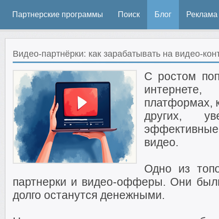
Партнерские программы
Поиск
Блог
Реклама
Видео-партнёрки: как зарабатывать на видео-ко
С ростом поп
интернете
платформах, к
других, у
эффективны
видео.
Одно из топ
партнерки и видео-офферы. Они был
долго останутся денежными.