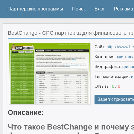
Партнерские программы
Поиск
Блог
Реклама
BestChange - CPC партнерка для финансового тр
Сайт:
https://www.b
Категория:
криптова
Вид трафика:
фина
Тип монетизации:
и
Отзывы:
0
/
0
Зарегистрироват
Описание
:
Что такое BestChange и почему 