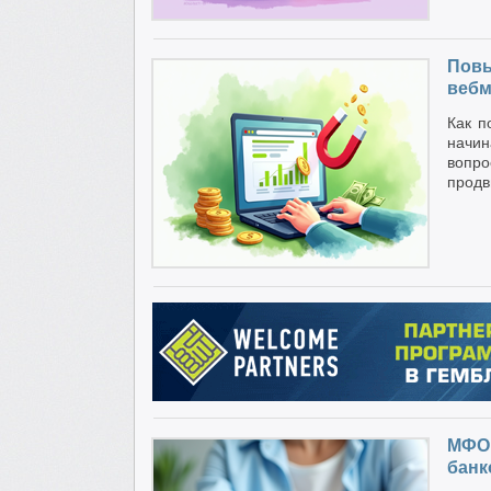
Повы
вебм
Как п
начин
вопро
продв
МФО 
банк