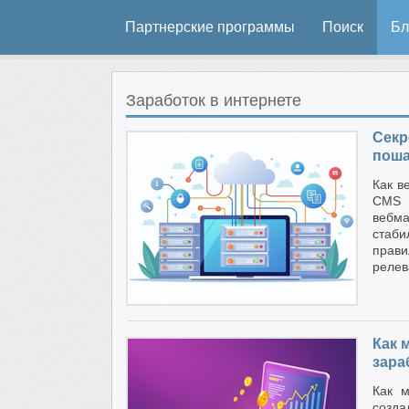
Партнерские программы
Поиск
Бл
Заработок в интернете
Секр
поша
Как в
CMS 
вебм
стаби
прав
реле
Как 
зара
Как м
созда