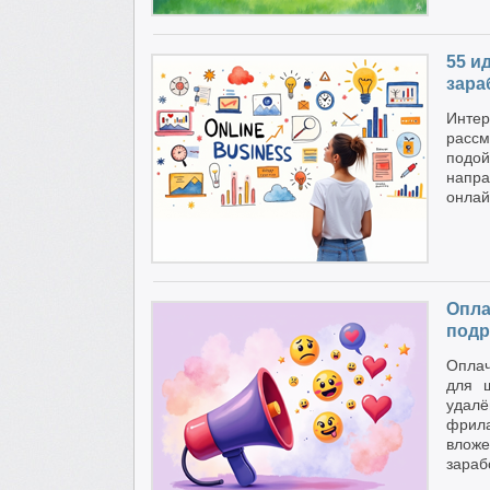
55 и
зара
Интер
расс
подо
напра
онлай
Опла
подр
Оплач
для ш
удалё
фрила
влож
зараб