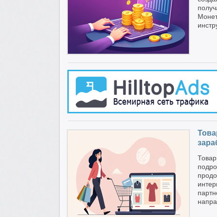
получ
Монет
инстр
Това
зара
Товар
подр
прод
инте
партн
напра