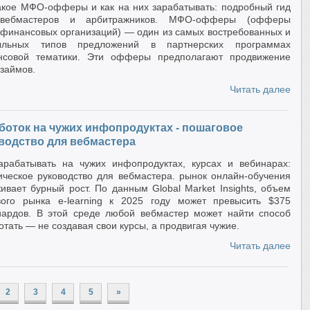
акое МФО-офферы и как на них зарабатывать: подробный гид
вебмастеров и арбитражников. МФО-офферы (офферы
финансовых организаций) — один из самых востребованных и
ыльных типов предложений в партнерских программах
нсовой тематики. Эти офферы предполагают продвижение
займов.
Читать далее
боток на чужих инфопродуктах - пошаговое
водство для вебмастера
арабатывать на чужих инфопродуктах, курсах и вебинарах:
ическое руководство для вебмастера. рынок онлайн-обучения
ивает бурный рост. По данным Global Market Insights, объем
ого рынка e-learning к 2025 году может превысить $375
ардов. В этой среде любой вебмастер может найти способ
отать — не создавая свои курсы, а продвигая чужие.
Читать далее
2
3
4
5
»