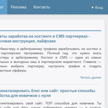
ог
Реклама
Контакты
▼ Вход
еты заработка на хостинге и CMS партнерках -
говая инструкция, лайфхаки
ебмастеру и арбитражнику трафика зарабатывать на хостинг и
партнерских программах. Полный гид, что нужно знать
астеру и арбитражнику. Хостинг и CMS — одни из самых
льных и выгодных ниш в партнерском маркетинге. Главное —
ильно выбрать партнерку, настроить трафик и создать
вантные офферы.
Читать далее
монетизировать блог или сайт: простые способы
ботка для новичков с нуля
онетизировать свой сайт: ТОП способов для новичков. Ты
л сайт или блог, начал публиковать контент — и хочешь