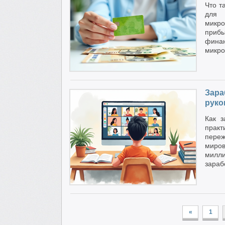
Что т
для 
микро
приб
фина
микро
Зара
руко
Как з
практ
переж
миров
милли
зараб
«
1