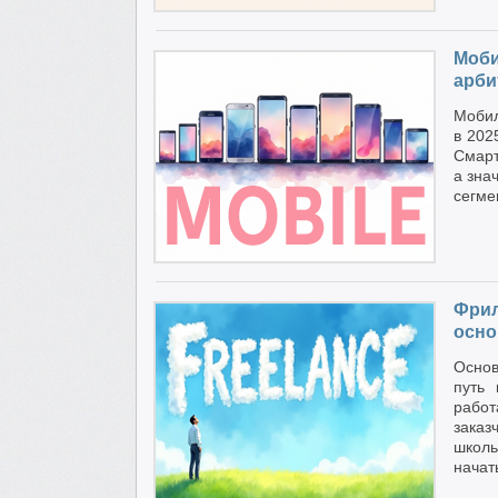
Моби
арби
Мобил
в 202
Смарт
а зна
сегме
Фрил
осно
Основ
путь
рабо
заказ
школь
начат