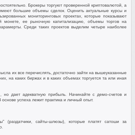
остоятельно. Брокеры торгуют проверенной криптовалютой, а
имеют большие объемы сделок. Оценить актуальные курсы и
ьзированных мониторинговых проектах, которые показывают
ой монете, ее рыночную капитализацию, объемы торгов на
парамерты. Среди таких проектов выделим четыре наиболее
мысла их все перечислять, достаточно зайти на вышеуказанные
их, на каких биржах и в каких объемах торгуется та или иная
, но дает адекватную прибыль. Начинайте с демо-счетов и
 основе успеха лежит практика и личный опыт.
ы" (раздатчики, сайты-шлюзы), которые платят сатоши за
о.