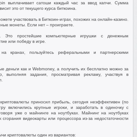
tcoin выплачивает сатоши каждый час за ввод капчи. Сумма
исит это от текущего курса биткоина.
жете участвовать в Биткоин-играх, похожих на онлайн-казино.
ые монеты. Если нет – проиграете.
.io. Это простейшие компьютерные игрушки с денежным
тие или победу в игре.
 на кранах, пользуйтесь реферальными и партнерскими
ые деньги как и Webmoney, а получить их бесплатно можно за
, выполняя задания, просматривая рекламу, участвуя в
п.
 криптовалюты приносил прибыль, сегодня неэффективен (по
гру включились крупные игроки, и заработать в одиночку с
оворя уже о майнинге на ноутбуках. Майнинг на ноутбуках
ск сгорания видеокарты или процессора из-за недостаточности
и криптовалюты один из вариантов: