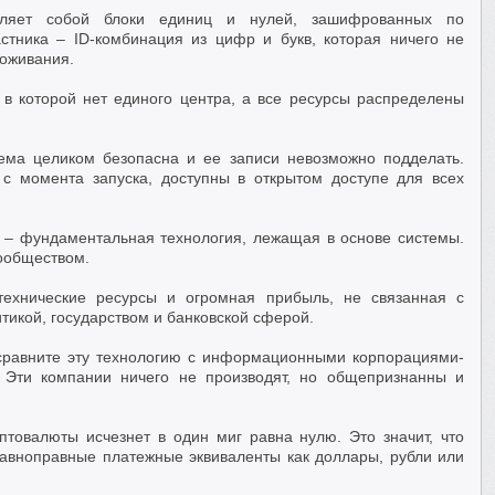
авляет собой блоки единиц и нулей, зашифрованных по
стника – ID-комбинация из цифр и букв, которая ничего не
роживания.
в которой нет единого центра, а все ресурсы распределены
ема целиком безопасна и ее записи невозможно подделать.
с момента запуска, доступны в открытом доступе для всех
 – фундаментальная технология, лежащая в основе системы.
ообществом.
технические ресурсы и огромная прибыль, не связанная с
тикой, государством и банковской сферой.
 сравните эту технологию с информационными корпорациями-
. Эти компании ничего не производят, но общепризнанны и
птовалюты исчезнет в один миг равна нулю. Это значит, что
равноправные платежные эквиваленты как доллары, рубли или