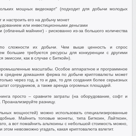
скольких мощных видеокарт" (подходит для добычи молодых
r и настроить его на добычу монет
борудованием или инвестиционными деньгами
 (облачный майнинг) - рискованно из-за большого количества
 по сложности их добычи. Чем выше ценность и спрос
Тем большие требуются ресурсы для конкуренции с другими
эмиссии, как в случае с Биткойн).
ы промышленные масштабы. Особое аппаратное и программное
ли в среднем домашняя ферма по добыче криптовалюты может
только через год, а то и два, то для создания более серьезных
тат сотрудников, а также аренда огромных площадей.
инга просто – сравните затраты (на оборудование, софт и
 Проанализируйте разницу.
ельных мощностей) можно использовать специализированные
обные. Майнить топовые монеты, типа Биткоин, Лайткоин,
вато, а вот помайнить альткоины с небольшой стоимость можно,
ри этом невозможно угадать, какая криптовалюта взлетит.