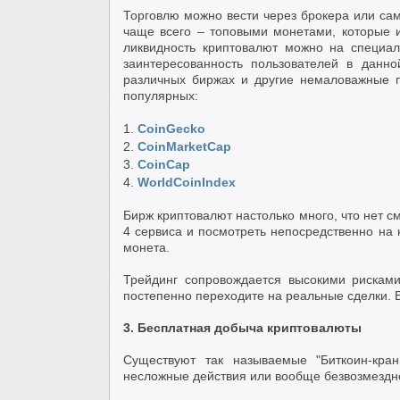
Торговлю можно вести через брокера или сам
чаще всего – топовыми монетами, которые 
ликвидность криптовалют можно на специал
заинтересованность пользователей в данн
различных биржах и другие немаловажные 
популярных:
1.
CoinGecko
2.
CoinMarketCap
3.
CoinCap
4.
WorldCoinIndex
Бирж криптовалют настолько много, что нет с
4 сервиса и посмотреть непосредственно на н
монета.
Трейдинг сопровождается высокими рисками
постепенно переходите на реальные сделки. В
3. Бесплатная добыча криптовалюты
Существуют так называемые "Биткоин-кран
несложные действия или вообще безвозмездн