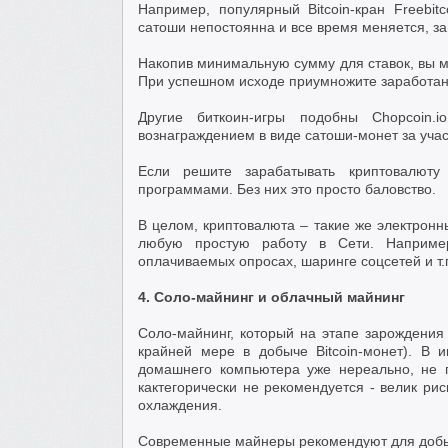
Например, популярный Bitcoin-кран Freebi
сатоши непостоянна и все время меняется, зав
Накопив минимальную сумму для ставок, вы мо
При успешном исходе приумножите заработанн
Другие биткоин-игры подобны Chopcoin
вознаграждением в виде сатоши-монет за учас
Если решите зарабатывать криптовалюту
программами. Без них это просто баловство.
В целом, криптовалюта – такие же электронн
любую простую работу в Сети. Например
оплачиваемых опросах, шаринге соцсетей и т.
4. Соло-майнинг и облачный майнинг
Соло-майнинг, который на этапе зарождения
крайней мере в добыче Bitcoin-монет). В и
домашнего компьютера уже нереально, не г
кактегорически не рекомендуется - велик ри
охлаждения.
Современные майнеры рекомендуют для добыч