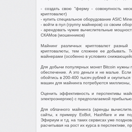
- создать свою "ферму - совокупность не
криптовалют)
- купить специальное оборудование ASIC Mine
- войти в пул (группу майнеров) со своим о
- арендовать чужие вычислительные мощности
СКАМов (мошенников)
Майнинг различных криптовалют разный
криптовалюты, тем сложнее ее добывать. 
майнерами (особенно в условиях снижающейся 
Для добычи популярных монет Bitcoin нужн
обеспечение. А это деньги и не малые. Ес
обойтись в 200-400 тысяч рублей и окупиться 
машин для майнинга потребуются миллионы, ш
Оценить эффективность и перспективы майн
электроэнергию) с предполагаемой прибылью.
Для облачного майнинга (аренды вычислит
сайты, к примеру EoBot,
Hashflare
и им под
Эфириум и т.д. на таких сервисах уже поздно
расчитывая на рост их курса в перспективе, п