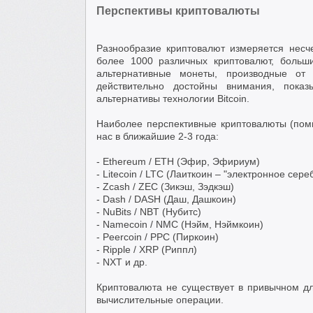
Перспективы криптовалюты
Разнообразие криптовалют измеряется несч
более 1000 различных криптовалют, больш
альтернативные монеты, производные от
действительно достойны внимания, пока
альтернативы технологии Bitcoin.
Наиболее перспективные криптовалюты (помим
нас в ближайшие 2-3 года:
- Ethereum / ETH (Эфир, Эфириум)
- Litecoin / LTC (Лаиткоин – "электронное сере
- Zcash / ZEC (Зикэш, Зэдкэш)
- Dash / DASH (Даш, Дашкоин)
- NuBits / NBT (Нубитс)
- Namecoin / NMC (Нэйм, Нэймкоин)
- Peercoin / PPC (Пиркоин)
- Ripple / XRP (Риппл)
- NXT и др.
Криптовалюта не существует в привычном д
вычислительные операции.