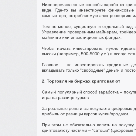
Нижеперечисленные способы заработка крипт
виде. Где-то вы инвестируете финансовые
компьютера, потребляемую электроэнергию ил
Тем не менее, существует и отдельный вид и
Управление проверенным майнерам, трейдерам
майнинге или инвестиционных фондах.
Чтобы начать инвестировать, нужно идеаль
высоки (например, 500-5000 у.е.) и всегда ест
Главное – не инвестировать кредитные де
вкладывать только "свободные" деньги и посто
2. Торговля на биржах криптовалют
Самый популярный способ заработка – покупк
игра на разнице курсов.
За реальные деньги вы покупаете цифровые де
прибыль от разницы курсов купли/продажи.
При этом не обязательно копить на покупку
криптовалюту частями – "сатоши" (цифровые "