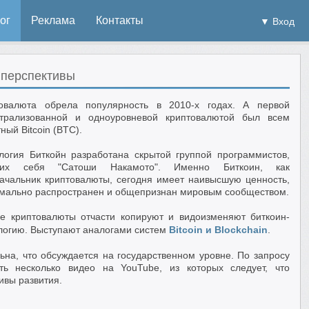
ог
Реклама
Контакты
▼ Вход
 перспективы
овалюта обрела популярность в 2010-х годах. А первой
трализованной и одноуровневой криптовалютой был всем
ный Bitcoin (BTC).
логия Биткойн разработана скрытой группой программистов,
щих себя "Сатоши Накамото". Именно Биткоин, как
ачальник криптовалюты, сегодня имеет наивысшую ценность,
мально распространен и общепризнан мировым сообществом.
е криптовалюты отчасти копируют и видоизменяют биткоин-
логию. Выступают аналогами систем
Bitcoin и Blockchain
.
ьна, что обсуждается на государственном уровне. По запросу
ть несколько видео на YouTube, из которых следует, что
ивы развития.