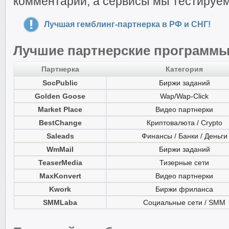
комментарии, а сервисы мы тестируем
Лучшая гемблинг-партнерка в РФ и СНГ!
Лучшие партнерские программ
Партнерка
Категория
SocPublic
Биржи заданий
Golden Goose
Wap/Wap-Click
Market Place
Видео партнерки
BestChange
Криптовалюта / Crypto
Saleads
Финансы / Банки / Деньги
WmMail
Биржи заданий
TeaserMedia
Тизерные сети
MaxKonvert
Видео партнерки
Kwork
Биржи фриланса
SMMLaba
Социальные сети / SMM