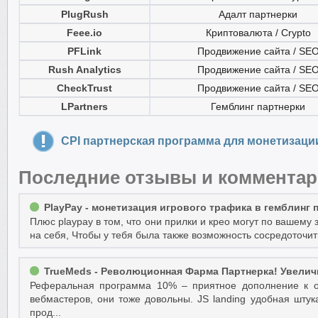
PlugRush
Адалт партнерки
Feee.io
Криптовалюта / Crypto
PFLink
Продвижение сайта / SE
Rush Analytics
Продвижение сайта / SE
CheckTrust
Продвижение сайта / SE
LPartners
Гемблинг партнерки
CPI партнерская программа для монетизаци
Последние отзывы и коммента
PlayPay - монетизация игрового трафика в гемблинг
Плюс playpay в том, что они прилки и крео могут по вашему 
на себя, Чтобы у тебя была также возможность сосредоточит
TrueMeds - Революционная Фарма Партнерка! Увеличь
Реферальная программа 10% – приятное дополнение к о
вебмастеров, они тоже довольны. JS landing удобная штук
прод...