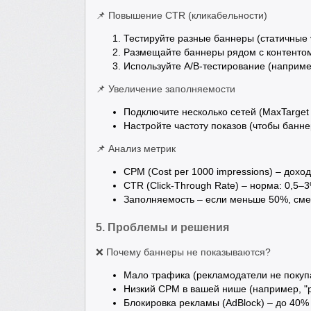
📌 Повышение CTR (кликабельности)
Тестируйте разные баннеры (статичные
Размещайте баннеры рядом с контентом 
Используйте A/B-тестирование (например
📌 Увеличение заполняемости
Подключите несколько сетей (MaxTarget
Настройте частоту показов (чтобы банн
📌 Анализ метрик
CPM (Cost per 1000 impressions) – доход
CTR (Click-Through Rate) – норма: 0,5–
Заполняемость – если меньше 50%, сме
5. Проблемы и решения
❌ Почему баннеры не показываются?
Мало трафика (рекламодатели не покуп
Низкий CPM в вашей нише (например, "р
Блокировка рекламы (AdBlock) – до 40%