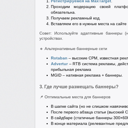
Регистрируемся на MaxTarget
.
Проходим модерацию своей платфо
обязательна.
Получаем рекламный код.
Вставляем его в нужные места на сайте 
Совет: Используйте адаптивные баннеры 
устройствах.
🔹 Альтернативные баннерные сети
Rotaban
– высокие CPM, известная рек
Advertur
– RTB система рекламы, дейст
прибыльная реклама
MGID – нативная реклама + баннеры.
3. Где лучше размещать баннеры?
📌 Оптимальные места для баннеров
В шапке сайта (но не слишком навязчиво
После первого абзаца статьи (высокий C
В сайдбаре (статичные баннеры 300×600
В конце материала (релевантные предл