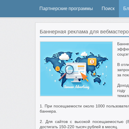
Партнерские программы
Поиск
Бл
Баннерная реклама для вебмастеро
Банн
эффек
соцсе
В отл
запро
за по
Доход
году
темат
1. При посещаемости около 1000 пользовател
баннера.
2. Для сайтов с высокой посещаемостью (8
достигать 150-220 тысяч рублей в месяц.