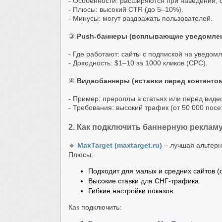
- Особенности: расширяются при наведении, 
- Плюсы: высокий CTR (до 5–10%).
- Минусы: могут раздражать пользователей.
③
Push-баннеры (всплывающие уведомле
- Где работают: сайты с подпиской на уведом
- Доходность: $1–10 за 1000 кликов (CPC).
④
Видеобаннеры (вставки перед контенто
- Пример: прероллы в статьях или перед виде
- Требования: высокий трафик (от 50 000 посе
2. Как подключить баннерную рекламу
🔹
MaxTarget (maxtarget.ru)
– лучшая альтерн
Плюсы:
Подходит для малых и средних сайтов (о
Высокие ставки для СНГ-трафика.
Гибкие настройки показов.
Как подключить: