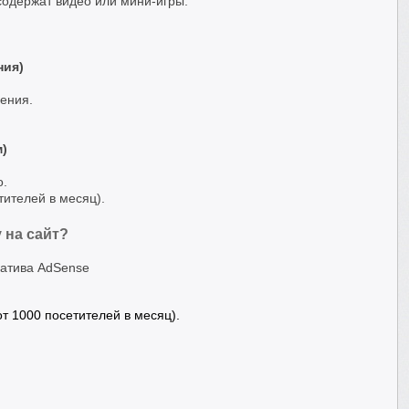
содержат видео или мини-игры.
ния)
ления.
м)
о.
тителей в месяц).
 на сайт?
атива AdSense
т 1000 посетителей в месяц).