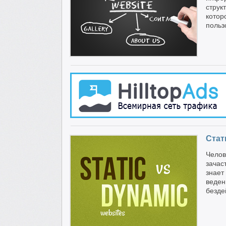
струк
кото
польз
Стат
Чело
зачас
знает
веде
безде