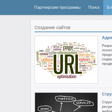
Партнерские программы
Поиск
Бл
Создание сайтов
Адре
Разр
поси
пред
соде
продв
Стру
Стру
ресур
инфор