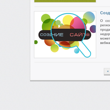
Созд
О соз
регио
прод
недор
може
вебма
«