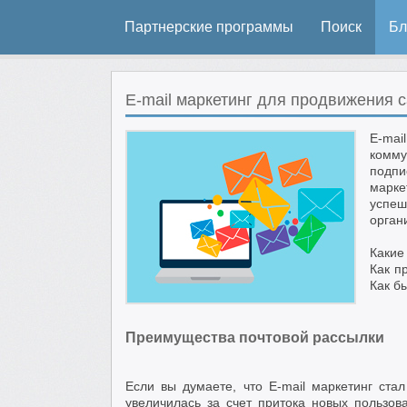
Партнерские программы
Поиск
Бл
E-mail маркетинг для продвижения 
E-mai
комм
подпи
марке
успеш
орган
Какие
Как п
Как б
Преимущества почтовой рассылки
Если вы думаете, что E-mail маркетинг ста
увеличилась за счет притока новых пользо