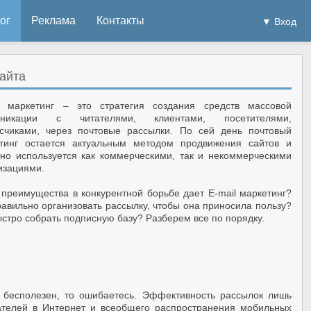
ог
Реклама
Контакты
▼ Вход
сайта
l маркетинг – это стратегия создания средств массовой
уникации с читателями, клиентами, посетителями,
счиками, через почтовые рассылки. По сей день почтовый
тинг остается актуальным методом продвижения сайтов и
но используется как коммерческими, так и некоммерческими
изациями.
 преимущества в конкурентной борьбе дает E-mail маркетинг?
равильно организовать рассылку, чтобы она приносила пользу?
ыстро собрать подписную базу? Разберем все по порядку.
л бесполезен, то ошибаетесь. Эффективность рассылок лишь
вателей в Интернет и всеобщего распространения мобильных