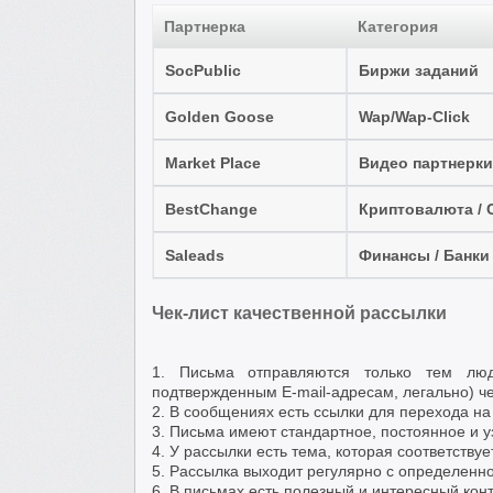
Партнерка
Категория
SocPublic
Биржи заданий
Golden Goose
Wap/Wap-Click
Market Place
Видео партнерки
BestChange
Криптовалюта / 
Saleads
Финансы / Банки 
Чек-лист качественной рассылки
1. Письма отправляются только тем люд
подтвержденным E-mail-адресам, легально) ч
2. В сообщениях есть ссылки для перехода н
3. Письма имеют стандартное, постоянное и 
4. У рассылки есть тема, которая соответствуе
5. Рассылка выходит регулярно с определенн
6. В письмах есть полезный и интересный кон