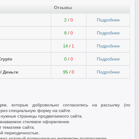
Отзывы
2
/
0
Подробнее
8
/
0
Подробнее
14
/
1
Подробнее
Crypto
0
/
0
Подробнее
/ Деньги
95
/
0
Подробнее
ям, которые добровольно согласились на рассылку (по
ерез специальную форму на сайте.
а нужные страницы продвигаемого сайта.
узнаваемое стилевое оформление.
т тематике сайта.
ой периодичностью.
тент, который потенциально интересен подписчикам.