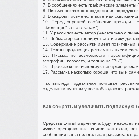
7. В сообщениях есть графические элементы (
8. Письма рекламного содержания чередуют
9. В каждом письме есть заметная ссылка/кноп
10. Перед оправкой сообщение проходит т
"Входящие", а не в "Спам").
11. У рассылки есть автор (желательно с личн
12. Вебмастер контролирует статистику достав
13. Содержание рассылки имеет позитивный, 
14. Тексты продающих рекламных писем сост
15. Письма по возможности персонифицир
географии, возраста, и только на "Вы").
16. В рассылке не используются чужие рекла
17. Рассылка насколько хороша, что вы и сам
Так выглядит идеальная почтовая рассылк
отдельным пунктам у вас наблюдаются расхож
Как собрать и увеличить подписную б
Средства E-mail маркетинга будут неэффектив
чужие арендованные списки контактов, как
сообщений ваша нелегальная рассылка отправ