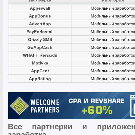
Партнерка
Категория
Apperwall
Мобильный заработок
AppBonus
Мобильный заработок
AdvertApp
Мобильный заработок
PayForInstall
Мобильный заработок
Grizzly SMS
Мобильный заработок
GoAppCash
Мобильный заработок
WHAFF Rewards
Мобильный заработок
Motivka
Мобильный заработок
AppCent
Мобильный заработок
AppRating
Мобильный заработок
Все партнерки и приложе
заработка