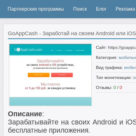
Партнерские программы
Поиск
Блог
Реклама
GoAppCash - Заработай на своем Android или iOS
Сайт:
https://goapp
Категория:
мобильн
Вид трафика:
моби
Тип монетизации:
о
Отзывы:
0
/
0
Описание
:
Зарабатывайте на своих Android и iO
бесплатные приложения.