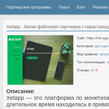
Партнерские программы
Поиск
Блог
Реклама
Xetapp - белая файловая партнерка с нарастаю
Сайт:
https://xet.ap
Категория:
ppi парт
Вид трафика:
загру
Тип монетизации:
о
Отзывы:
0
/
0
Описание
:
Xetapp — это платформа по монетиза
длительное время находилась в прива