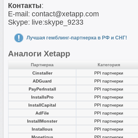
Контакты
:
E-mail: contact@xetapp.com
Skype: live:skype_9233
Лучшая гемблинг-партнерка в РФ и СНГ!
Аналоги Xetapp
Партнерка
Категория
Cinstaller
PPI партнерки
ADGuard
PPI партнерки
PayPerInstall
PPI партнерки
InstallsPro
PPI партнерки
InstallCapital
PPI партнерки
AdFile
PPI партнерки
InstallMonster
PPI партнерки
Installous
PPI партнерки
Monetizus
PPI партнерки