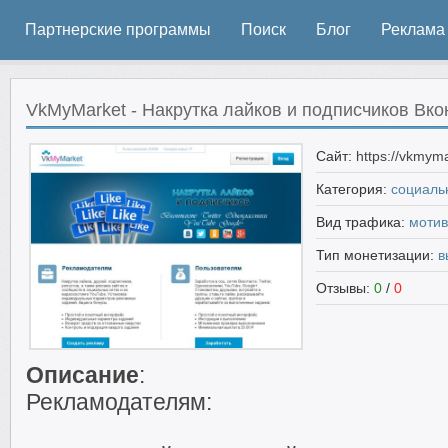
Партнерские программы
Поиск
Блог
Реклама
VkMyMarket - Накрутка лайков и подписчиков Вко
Сайт:
https://vkmyma
Категория:
социаль
Вид трафика:
моти
Тип монетизации:
в
Отзывы:
0
/
0
Описание
:
Рекламодателям: