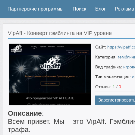
Партнерские программы
Поиск
Блог
Реклама
VipAff - Конверт гэмблинга на VIP уровне
Сайт:
https://vipaff.
Категория:
гемблин
Вид трафика:
игров
Тип монетизации:
о
Отзывы:
1
/
0
Зарегистрироват
Описание
:
Всем привет. Мы - это VipAff. Гэмбл
трафа.