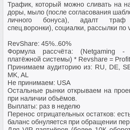
Трафик, который можно сливать на нас
доры, мыло (после согласования шабл
личного бонуса), адалт траф 
спец.воронки), социалки, рассылки по v
RevShare: 45%..60%
Формула рассчёта: (Netgaming -
платёжной системы) * Revshare = Profi
Принимаем аудиторию из: RU, DE, SE, 
MK, AL
Не принимаем: USA
Остальные рынки открываем на проек
при наличии объёмов.
Выплаты: раз в неделю
Перенос отрицательных остатков: ест
баланс обнуляется при обращении пер
Для VIP партнёров (более 10К оборо