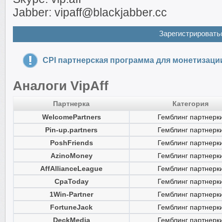
Jabber: vipaff@blackjabber.cc
Зарегистрировать
CPI партнерская программа для монетизаци
Аналоги VipAff
Партнерка
Категория
WelcomePartners
Гемблинг партнерк
Pin-up.partners
Гемблинг партнерк
PoshFriends
Гемблинг партнерк
AzinoMoney
Гемблинг партнерк
AffAllianceLeague
Гемблинг партнерк
CpaToday
Гемблинг партнерк
1Win-Partner
Гемблинг партнерк
FortuneJack
Гемблинг партнерк
DeckMedia
Гемблинг партнерк