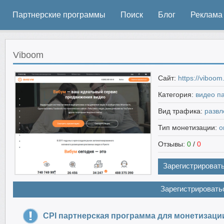
Партнерские программы
Поиск
Блог
Реклама
Viboom
Сайт:
https://viboo
Категория:
видео п
Вид трафика:
развл
Тип монетизации:
о
Отзывы:
0
/
0
Зарегистрироват
Зарегистрировать
CPI партнерская программа для монетизаци