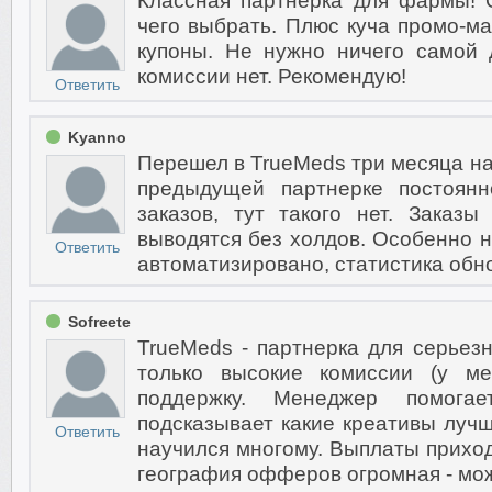
Классная партнерка для фармы! 
чего выбрать. Плюс куча промо-ма
купоны. Не нужно ничего самой
комиссии нет. Рекомендую!
Ответить
Kyanno
Перешел в TrueMeds три месяца на
предыдущей партнерке постоян
заказов, тут такого нет. Заказ
выводятся без холдов. Особенно нр
Ответить
автоматизировано, статистика обн
Sofreete
TrueMeds - партнерка для серьез
только высокие комиссии (у м
поддержку. Менеджер помогае
подсказывает какие креативы лучш
Ответить
научился многому. Выплаты приход
география офферов огромная - мож