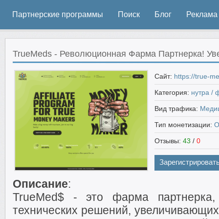
Партнерские программы
Поиск
Блог
Реклама
TrueMeds - Революционная Фарма Партнерка! Уве
Сайт:
https://true-m
Категория:
нутра /
Вид трафика:
Меди
Тип монетизации:
О
Отзывы:
43
/
0
Зарегистрироват
Описание
:
TrueMed$ - это фарма партнерка,
технических решений, увеличивающих 