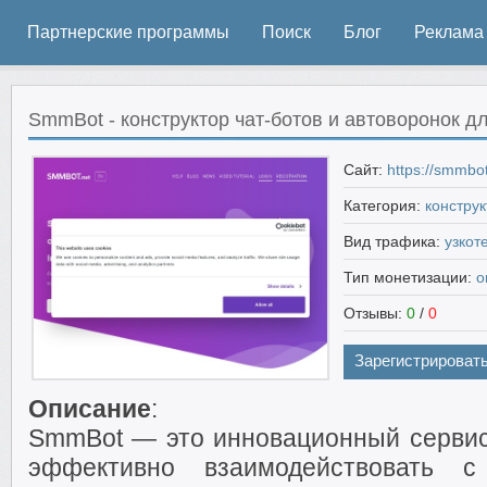
Партнерские программы
Поиск
Блог
Реклама
SmmBot - конструктор чат-ботов и автоворонок дл
Сайт:
https://smmbot
Категория:
конструк
Вид трафика:
узкот
Тип монетизации:
о
Отзывы:
0
/
0
Зарегистрироват
Описание
:
SmmBot — это инновационный сервис,
эффективно взаимодействовать с