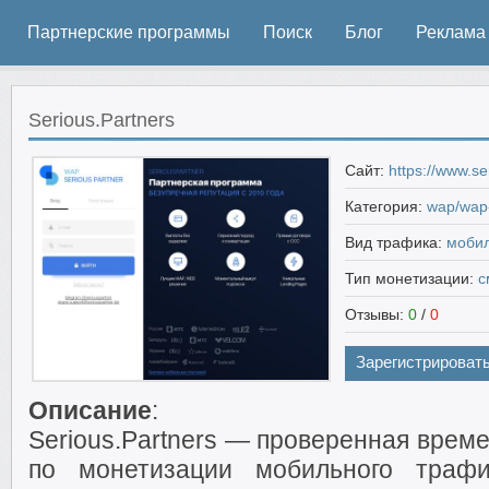
Партнерские программы
Поиск
Блог
Реклама
Serious.Partners
Сайт:
https://www.se
Категория:
wap/wap-
Вид трафика:
моби
Тип монетизации:
с
Отзывы:
0
/
0
Зарегистрироват
Описание
:
Serious.Partners — проверенная врем
по монетизации мобильного траф