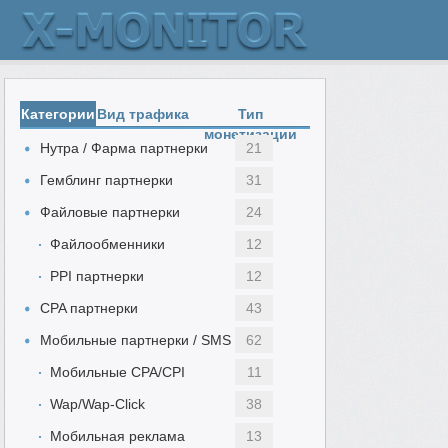
Категории
Вид трафика
Тип
монетизации
Нутра / Фарма партнерки
21
Гемблинг партнерки
31
Файловые партнерки
24
Файлообменники
12
PPI партнерки
12
CPA партнерки
43
Мобильные партнерки / SMS
62
Мобильные CPA/CPI
11
Wap/Wap-Click
38
Мобильная реклама
13