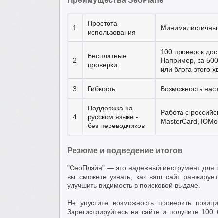
Преимущества SeoPlane
Простота
1
Минималистичный
использования
100 проверок дос
Бесплатные
2
Например, за 500
проверки:
или блога этого х
3
Гибкость
Возможность наст
Поддержка на
Работа с россий
4
русском языке -
MasterCard, ЮMo
без переводчиков
Резюме и подведение итогов
"СеоПлэйн" — это надежный инструмент для п
вы сможете узнать, как ваш сайт ранжируе
улучшить видимость в поисковой выдаче.
Не упустите возможность проверить позиц
Зарегистрируйтесь на сайте и получите 100 