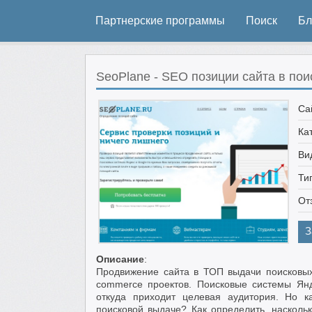
Партнерские программы
Поиск
Бл
SeoPlane - SEO позиции сайта в пои
Са
Ка
Ви
Ти
От
З
Описание
:
Продвижение сайта в ТОП выдачи поисковых
commerce проектов. Поисковые системы Янд
откуда приходит целевая аудитория. Но к
поисковой выдаче? Как определить, насколь