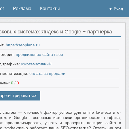
ог
Реклама
Контакты
▼ Вход
сковых системах Яндекс и Google + партнерка
йт:
https://seoplane.ru
тегория:
продвижение сайта / seo
д трафика:
узкотематичный
п монетизации:
оплата за продажи
зывы:
0
/
0
арегистрироваться
 систем — ключевой фактор успеха для online бизнеса и e-
екс и Google - основные источники органического трафика,
ак проанализировать, узнать и проверить позиции сайта в
ко эффективно работает ваша SEO-стратегия? Ответы на эти