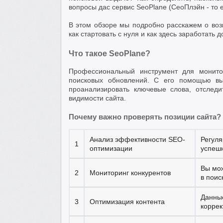
вопросы дас сервис SeoPlane (СеоПлэйн - то е
В этом обзоре мы подробно расскажем о во
как стартовать с нуля и как здесь заработать 
Что такое SeoPlane?
Профессиональный инструмент для монитор
поисковых обновлений. С его помощью вы
проанализировать ключевые слова, отслед
видимости сайта.
Почему важно проверять позиции сайта?
Анализ эффективности SEO-
Регуля
1
оптимизации
успешн
Вы мож
2
Мониторинг конкурентов
в поис
Данные
3
Оптимизация контента
коррек