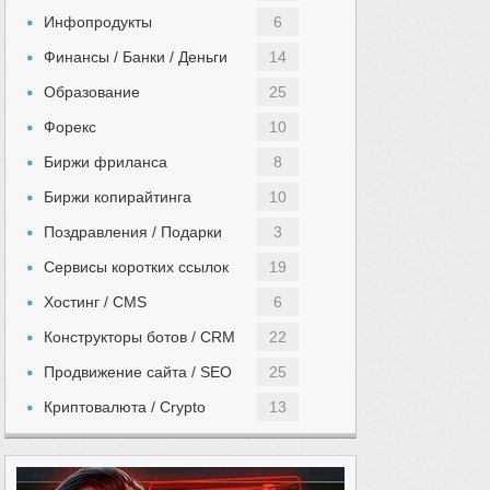
Инфопродукты
6
Финансы / Банки / Деньги
14
Образование
25
Форекс
10
Биржи фриланса
8
Биржи копирайтинга
10
Поздравления / Подарки
3
Сервисы коротких ссылок
19
Хостинг / CMS
6
Конструкторы ботов / CRM
22
Продвижение сайта / SEO
25
Криптовалюта / Crypto
13
Автомобильный
Выполнение заданий
49
5
Женский
Инвестиции
13
11