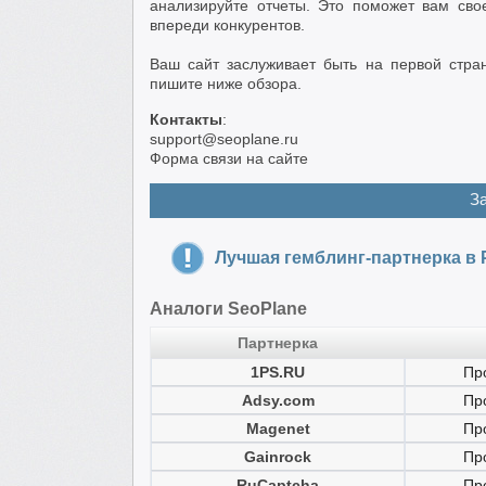
анализируйте отчеты. Это поможет вам сво
впереди конкурентов.
Ваш сайт заслуживает быть на первой стра
пишите ниже обзора.
Контакты
:
support@seoplane.ru
Форма связи на сайте
З
Лучшая гемблинг-партнерка в 
Аналоги SeoPlane
Партнерка
1PS.RU
Пр
Adsy.com
Пр
Magenet
Пр
Gainrock
Пр
RuCaptcha
Пр