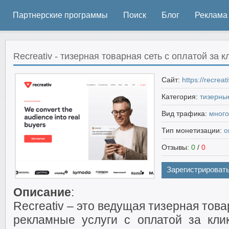
Партнерские программы
Поиск
Блог
Реклама
Recreativ - тизерная товарная сеть с оплатой за 
Сайт:
https://recreat
Категория:
тизерны
Вид трафика:
мног
Тип монетизации:
о
Отзывы:
0
/
0
Зарегистрироват
Описание
:
Recreativ – это ведущая тизерная тов
рекламные услуги с оплатой за клик