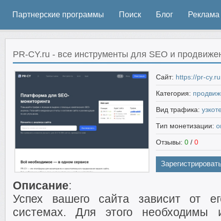
Партнерские программы
Поиск
Блог
Реклама
PR-CY.ru - все инструменты для SEO и продвижен
Сайт:
https://pr-cy.ru
Категория:
продвиж
Вид трафика:
узкот
Тип монетизации:
о
Отзывы:
0
/
0
Зарегистрироват
Описание
:
Успех вашего сайта зависит от е
системах. Для этого необходимы 