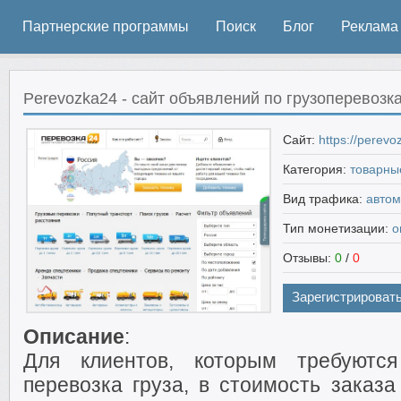
Партнерские программы
Поиск
Блог
Реклама
Perevozka24 - сайт объявлений по грузоперевозк
Сайт:
https://perevo
Категория:
товарны
Вид трафика:
авто
Тип монетизации:
о
Отзывы:
0
/
0
Зарегистрироват
Описание
:
Для клиентов, которым требуются
перевозка груза, в стоимость заказа