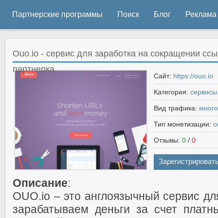
Партнерские программы
Поиск
Блог
Реклама
Ouo.io - сервис для заработка на сокращении сс
партнерка
Сайт:
https://ouo.io
Категория:
сервисы
Вид трафика:
мног
Тип монетизации:
о
Отзывы:
0
/
0
Зарегистрироват
Описание
:
OUO.io – это англоязычный сервис дл
зарабатываем деньги за счет платн