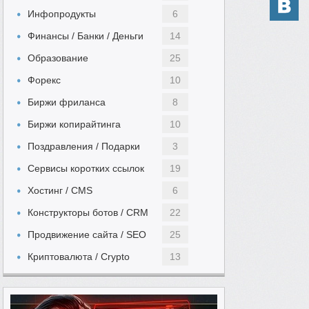
Инфопродукты
6
Финансы / Банки / Деньги
14
Образование
25
Форекс
10
Биржи фриланса
8
Биржи копирайтинга
10
Поздравления / Подарки
3
Сервисы коротких ссылок
19
Хостинг / CMS
6
Конструкторы ботов / CRM
22
Продвижение сайта / SEO
25
Криптовалюта / Crypto
13
Автомобильный
Выполнение заданий
49
5
Женский
Инвестиции
13
11