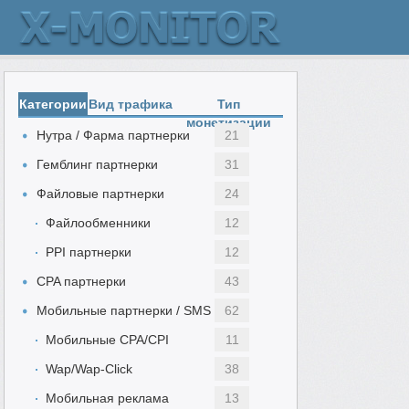
Категории
Вид трафика
Тип
монетизации
Нутра / Фарма партнерки
21
Гемблинг партнерки
31
Файловые партнерки
24
Файлообменники
12
PPI партнерки
12
CPA партнерки
43
Мобильные партнерки / SMS
62
Мобильные CPA/CPI
11
Wap/Wap-Click
38
Мобильная реклама
13