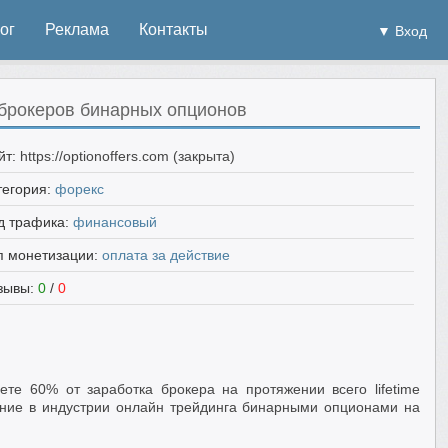
ог
Реклама
Контакты
▼ Вход
 брокеров бинарных опционов
йт:
https://optionoffers.com (закрыта)
тегория:
форекс
д трафика:
финансовый
п монетизации:
оплата за действие
зывы:
0
/
0
те 60% от заработка брокера на протяжении всего lifetime
ение в индустрии онлайн трейдинга бинарными опционами на