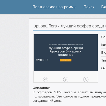
Партнерские программы
Поиск
Бл
OptionOffers - Лучший оффер среди
Са
Ка
Ви
Ти
От
Описание
:
С оффером "60% revenue share" вы получае
пользователя. Это самое выгодное предлож
сегодняшний день.