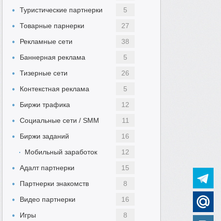
Туристические партнерки
5
Товарные парнерки
27
Рекламные сети
38
Баннерная реклама
5
Тизерные сети
26
Контекстная реклама
5
Биржи трафика
12
Социальные сети / SMM
11
Биржи заданий
16
Мобильный заработок
12
Адалт партнерки
15
Партнерки знакомств
8
Видео партнерки
16
Игры
8