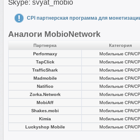
Skype: svyat_mobio
CPI партнерская программа для монетизаци
Аналоги MobioNetwork
Партнерка
Категория
Performaxy
Мобильные CPA/CP
TapClick
Мобильные CPA/CP
TrafficShark
Мобильные CPA/CP
Madmobile
Мобильные CPA/CP
Natifico
Мобильные CPA/CP
Zorka.Network
Мобильные CPA/CP
MobiAff
Мобильные CPA/CP
Shakes.mobi
Мобильные CPA/CP
Kimia
Мобильные CPA/CP
Luckyshop Mobile
Мобильные CPA/CP