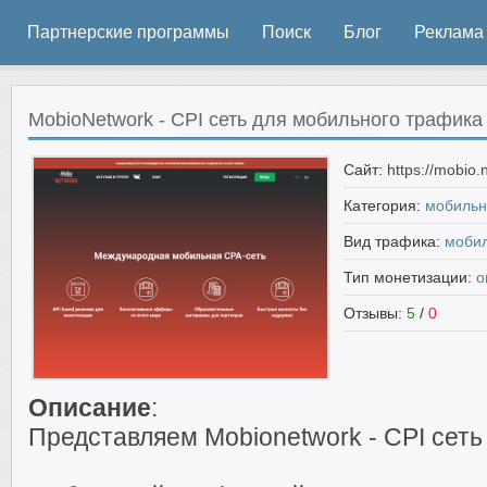
Партнерские программы
Поиск
Блог
Реклама
MobioNetwork - CPI сеть для мобильного трафика
Сайт:
https://mobio.
Категория:
мобильн
Вид трафика:
моби
Тип монетизации:
о
Отзывы:
5
/
0
Описание
:
Представляем Mobionetwork - CPI сеть