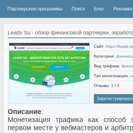
Партнерские программы
Поиск
Блог
Реклама
Leads Su - обзор финансовой партнерки, заработ
Сайт:
https://leads.s
Категория:
финансы 
Вид трафика:
фина
Тип монетизации:
о
Отзывы:
1
/
0
Зарегистрироват
Описание
:
Монетизация трафика как способ 
первом месте у вебмастеров и арбитр