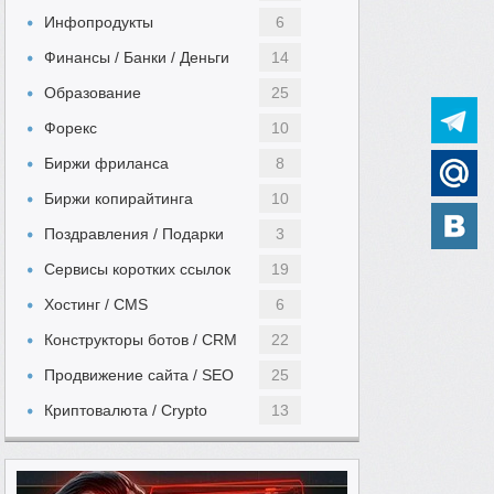
Инфопродукты
6
Финансы / Банки / Деньги
14
Образование
25
Форекс
10
Биржи фриланса
8
Биржи копирайтинга
10
Поздравления / Подарки
3
Сервисы коротких ссылок
19
Хостинг / CMS
6
Конструкторы ботов / CRM
22
Продвижение сайта / SEO
25
Криптовалюта / Crypto
13
Автомобильный
Выполнение заданий
49
5
Женский
Инвестиции
13
11