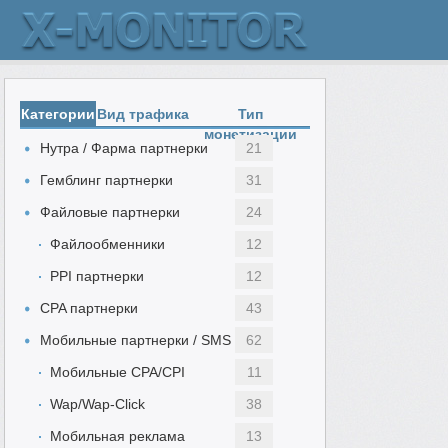
Категории
Вид трафика
Тип
монетизации
Нутра / Фарма партнерки
21
Гемблинг партнерки
31
Файловые партнерки
24
Файлообменники
12
PPI партнерки
12
CPA партнерки
43
Мобильные партнерки / SMS
62
Мобильные CPA/CPI
11
Wap/Wap-Click
38
Мобильная реклама
13