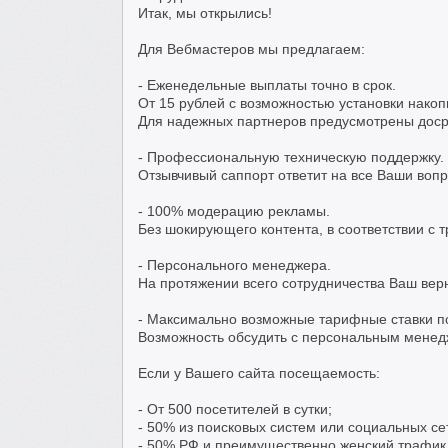
Итак, мы открылись!
Для Вебмастеров мы предлагаем:
- Еженедельные выплаты точно в срок.
От 15 рублей с возможностью установки накоп
Для надежных партнеров предусмотрены доср
- Профессиональную техническую поддержку.
Отзывчивый саппорт ответит на все Ваши воп
- 100% модерацию рекламы.
Без шокирующего контента, в соответствии с 
- Персонального менеджера.
На протяжении всего сотрудничества Ваш вер
- Максимально возможные тарифные ставки п
Возможность обсудить с персональным менед
Если у Вашего сайта посещаемость:
- От 500 посетителей в сутки;
- 50% из поисковых систем или социальных се
- 50% РФ и преимущественно женский трафик