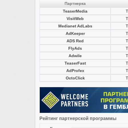
Партнерка
TeaserMedia
Т
VisitWeb
Т
Medianet AdLabs
Т
AdKeeper
Т
ADS Red
Т
FlyAds
Т
Adwile
Т
TeaserFast
Т
AdProfex
Т
OctoClick
Т
Рейтинг партнерской программы