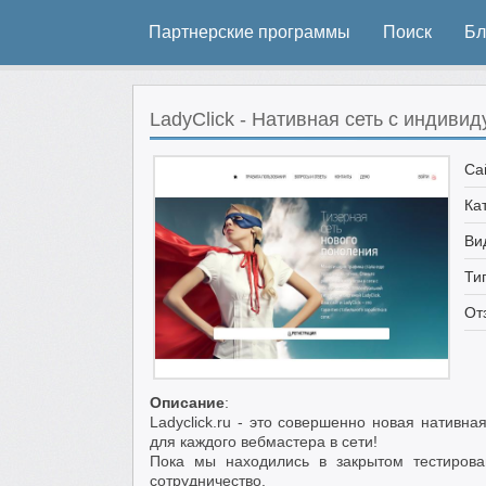
Партнерские программы
Поиск
Бл
LadyClick - Нативная сеть с индив
Са
Ка
Ви
Ти
От
Описание
:
Ladyclick.ru - это совершенно новая нативн
для каждого вебмастера в сети!
Пока мы находились в закрытом тестирова
сотрудничество.