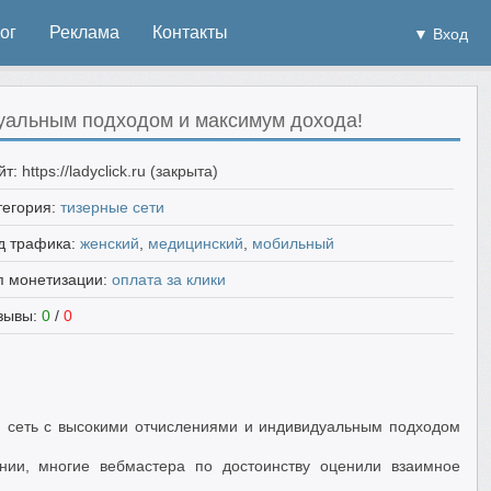
ог
Реклама
Контакты
▼ Вход
идуальным подходом и максимум дохода!
йт:
https://ladyclick.ru (закрыта)
тегория:
тизерные сети
д трафика:
женский
,
медицинский
,
мобильный
п монетизации:
оплата за клики
зывы:
0
/
0
ая сеть с высокими отчислениями и индивидуальным подходом
нии, многие вебмастера по достоинству оценили взаимное