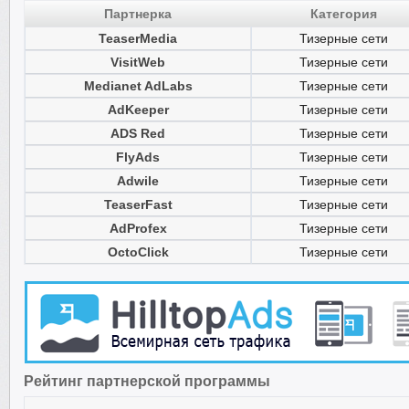
Партнерка
Категория
TeaserMedia
Тизерные сети
VisitWeb
Тизерные сети
Medianet AdLabs
Тизерные сети
AdKeeper
Тизерные сети
ADS Red
Тизерные сети
FlyAds
Тизерные сети
Adwile
Тизерные сети
TeaserFast
Тизерные сети
AdProfex
Тизерные сети
OctoClick
Тизерные сети
Рейтинг партнерской программы