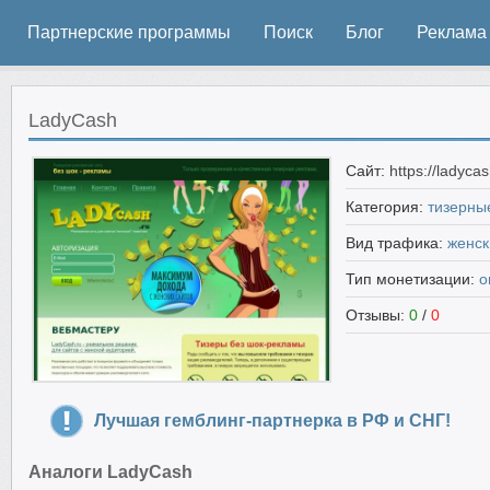
Партнерские программы
Поиск
Блог
Реклама
LadyCash
Сайт:
https://ladyca
Категория:
тизерны
Вид трафика:
женск
Тип монетизации:
о
Отзывы:
0
/
0
Лучшая гемблинг-партнерка в РФ и СНГ!
Аналоги LadyCash