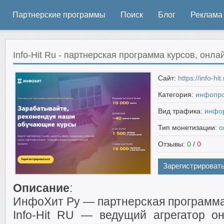
Партнерские программы
Поиск
Блог
Реклама
Info-Hit Ru - партнерская программа курсов, онл
Сайт:
https://info-hi
Категория:
инфопро
Вид трафика:
инфо
Тип монетизации:
о
Отзывы:
0
/
0
Зарегистрироват
Описание
:
ИнфоХит Ру — партнерская программа 
Info-Hit RU — ведущий агрегатор он