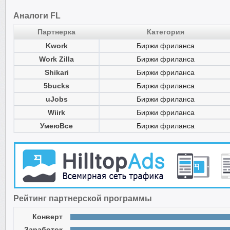
Аналоги FL
Партнерка
Категория
Kwork
Биржи фриланса
Work Zilla
Биржи фриланса
Shikari
Биржи фриланса
5bucks
Биржи фриланса
uJobs
Биржи фриланса
Wiirk
Биржи фриланса
УмеюВсе
Биржи фриланса
Рейтинг партнерской программы
Конверт
Заработок