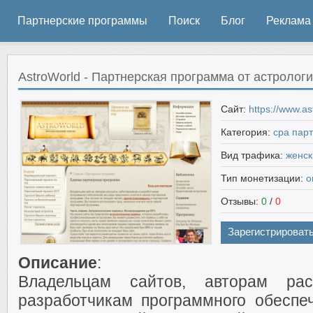
Партнерские программы
Поиск
Блог
Реклама
AstroWorld - Партнерская программа от астролог
Сайт:
https://www.as
Категория:
cpa пар
Вид трафика:
женск
Тип монетизации:
о
Отзывы:
0
/
0
Зарегистрироват
Описание
:
Владельцам сайтов, авторам рас
разработчикам программного обесп