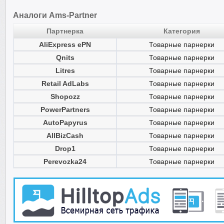
Аналоги Ams-Partner
Партнерка
Категория
AliExpress ePN
Товарные парнерки
Qnits
Товарные парнерки
Litres
Товарные парнерки
Retail AdLabs
Товарные парнерки
Shopozz
Товарные парнерки
PowerPartners
Товарные парнерки
AutoPapyrus
Товарные парнерки
AllBizCash
Товарные парнерки
Drop1
Товарные парнерки
Perevozka24
Товарные парнерки