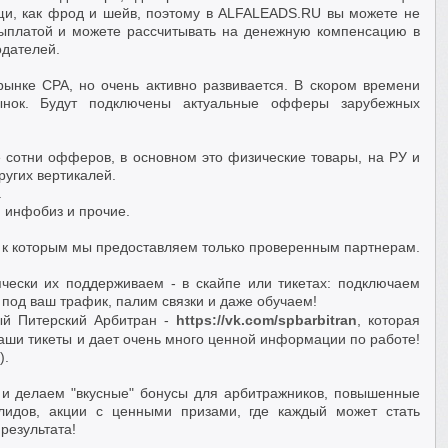
щи, как фрод и шейв, поэтому в ALFALEADS.RU вы можете не
 выплатой и можете рассчитывать на денежную компенсацию в
одателей.
ынке СРА, но очень активно развивается. В скором времени
ынок. Будут подключены актуальные офферы зарубежных
 сотни офферов, в основном это физические товары, на РУ и
угих вертикалей.
.
, инфобиз и прочие.
п к которым мы предоставляем только проверенным партнерам.
чески их поддерживаем - в скайпе или тикетах: подключаем
од ваш трафик, палим связки и даже обучаем!
ый Питерский Арбитран -
https://vk.com/spbarbitran
, которая
ваши тикеты и дает очень много ценной информации по работе!
).
и делаем "вкусные" бонусы для арбитражников, повышенные
лидов, акции с ценными призами, где каждый может стать
результата!