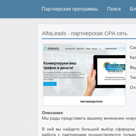
Партнерские программы
Поиск
Бл
AlfaLeads - партнерская CPA сеть
Са
Ка
Ви
Ти
От
Описание
:
Мы рады представить вашему вниманию нову
В ней вы найдете большой выбор офферов 
работа с партнерами осуществляется только