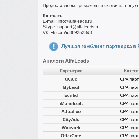
Предоставляем промокоды и скидки на попул
Контакты
:
E-mail: info@alfaleads.ru
Skype: support@alfaleads.ru
VK: vk.com/id389252393
Лучшая гемблинг-партнерка в 
Аналоги AlfaLeads
Партнерка
Катег
uCalc
CPA парт
MyLead
CPA парт
Edulid
CPA парт
iMonetizeIt
CPA парт
Adtrafico
CPA парт
CityAds
CPA парт
Webvork
CPA парт
OfferGate
CPA парт