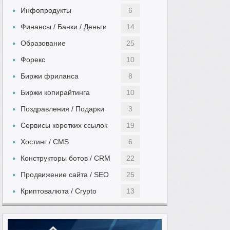
Инфопродукты
6
Финансы / Банки / Деньги
14
Образование
25
Форекс
10
Биржи фриланса
8
Биржи копирайтинга
10
Поздравления / Подарки
3
Сервисы коротких ссылок
19
Хостинг / CMS
6
Конструкторы ботов / CRM
22
Продвижение сайта / SEO
25
Криптовалюта / Crypto
13
Автомобильный
Выполнение заданий
49
5
Женский
Инвестиции
13
11