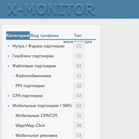
Категории
Вид трафика
Тип
монетизации
Нутра / Фарма партнерки
21
Гемблинг партнерки
31
Файловые партнерки
24
Файлообменники
12
PPI партнерки
12
CPA партнерки
43
Мобильные партнерки / SMS
62
Мобильные CPA/CPI
11
Wap/Wap-Click
38
Мобильная реклама
13