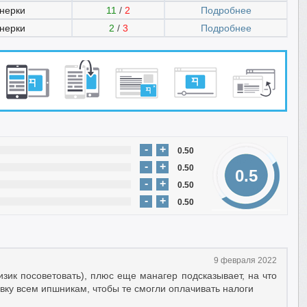
нерки
11
/
2
Подробнее
нерки
2
/
3
Подробнее
-
+
0.50
-
+
0.50
0.5
-
+
0.50
-
+
0.50
9 февраля 2022
зик посоветовать), плюс еще манагер подсказывает, на что
вку всем ипшникам, чтобы те смогли оплачивать налоги