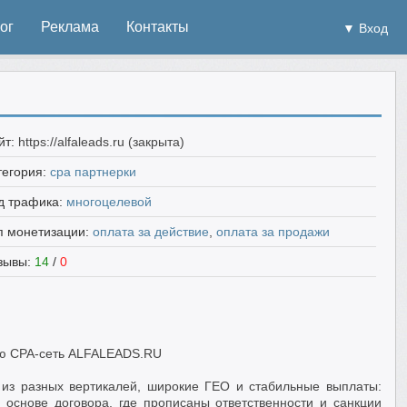
ог
Реклама
Контакты
▼ Вход
йт:
https://alfaleads.ru (закрыта)
тегория:
cpa партнерки
д трафика:
многоцелевой
п монетизации:
оплата за действие
,
оплата за продажи
зывы:
14
/
0
ю СРА-сеть ALFALEADS.RU
из разных вертикалей, широкие ГЕО и стабильные выплаты:
 основе договора, где прописаны ответственности и санкции