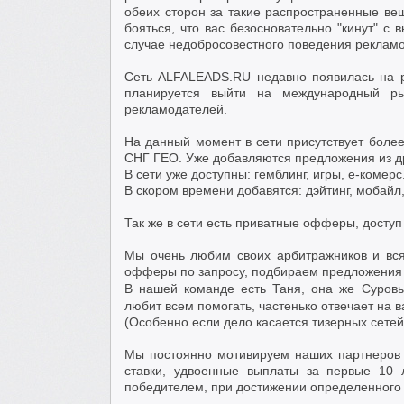
обеих сторон за такие распространенные ве
бояться, что вас безосновательно "кинут" с
случае недобросовестного поведения реклам
Сеть ALFALEADS.RU недавно появилась на р
планируется выйти на международный р
рекламодателей.
На данный момент в сети присутствует более
СНГ ГЕО. Уже добавляются предложения из др
В сети уже доступны: гемблинг, игры, е-комерс
В скором времени добавятся: дэйтинг, мобайл
Так же в сети есть приватные офферы, досту
Мы очень любим своих арбитражников и вся
офферы по запросу, подбираем предложения п
В нашей команде есть Таня, она же Суров
любит всем помогать, частенько отвечает на 
(Особенно если дело касается тизерных сетей
Мы постоянно мотивируем наших партнеров 
ставки, удвоенные выплаты за первые 10 
победителем, при достижении определенного 