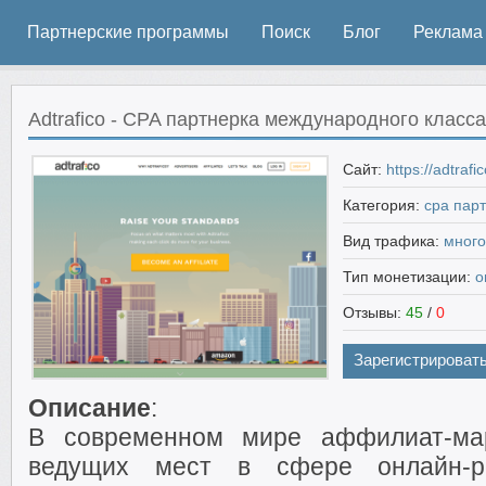
Партнерские программы
Поиск
Блог
Реклама
Adtrafico - CPA партнерка международного класс
Сайт:
https://adtraf
Категория:
cpa пар
Вид трафика:
мног
Тип монетизации:
о
Отзывы:
45
/
0
Зарегистрироват
Описание
:
В современном мире аффилиат-мар
ведущих мест в сфере онлайн-ре