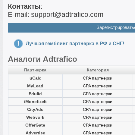
Контакты
:
E-mail: support@adtrafico.com
Зарегистрировать
Лучшая гемблинг-партнерка в РФ и СНГ!
Аналоги Adtrafico
Партнерка
Категория
uCalc
CPA партнерки
MyLead
CPA партнерки
Edulid
CPA партнерки
iMonetizeIt
CPA партнерки
CityAds
CPA партнерки
Webvork
CPA партнерки
OfferGate
CPA партнерки
Advertise
CPA партнерки